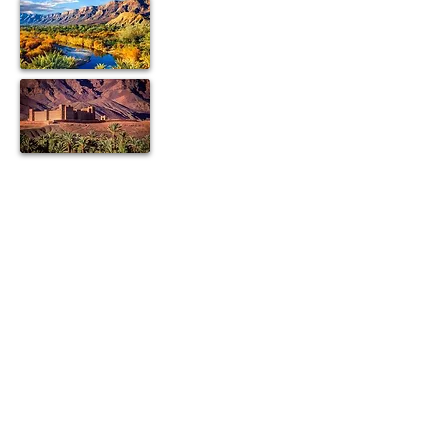
Merzouga Atv Quad Biking; Passeios de
Buggy nas Dunas; Passeios no Deserto de
Merzouga; Localização Quad; Localização
Buggy; Localização 4x4; Localização Moto;
Merzouga Quad Renatal; Aluguel de Buggy
Merzouga; Aluguel Merzouga 4x4; Aluguel
de Minibus; Traslados do Aeroporto;
Excursões no Deserto; Passeios de um dia
em Marrakech; Viagens no deserto de Fes;
Erg Chebbi; Dunas de areia; Rally dakar;
Merzouga Rally; Merzouga Hotel; Merzouga
Riad; Passeios de Casablanca; Rabat; El
Jadida; Marrakech; Agadir; Tânger;
Chefchaouen; Meknes; Fes; Ifrane;
Montanha do Atlas; Aeroporto de
Errachidia; Erfoud; Rissani; Merzouga;