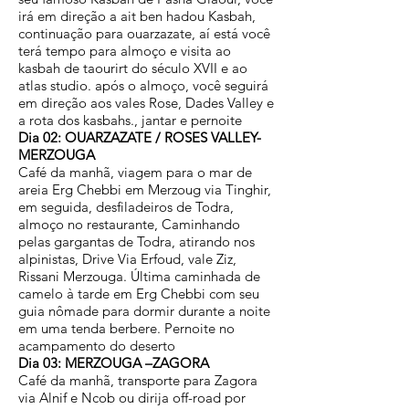
irá em direção a ait ben hadou Kasbah,
continuação para ouarzazate, aí está você
terá tempo para almoço e visita ao
kasbah de taourirt do século XVII e ao
atlas studio. após o almoço, você seguirá
em direção aos vales Rose, Dades Valley e
a rota dos kasbahs., jantar e pernoite
Dia 02: OUARZAZATE / ROSES VALLEY-
MERZOUGA
Café da manhã, viagem para o mar de
areia Erg Chebbi em Merzoug via Tinghir,
em seguida, desfiladeiros de Todra,
almoço no restaurante, Caminhando
pelas gargantas de Todra, atirando nos
alpinistas, Drive Via Erfoud, vale Ziz,
Rissani Merzouga. Última caminhada de
camelo à tarde em Erg Chebbi com seu
guia nômade para dormir durante a noite
em uma tenda berbere. Pernoite no
acampamento do deserto
Dia 03: MERZOUGA –ZAGORA
Café da manhã, transporte para Zagora
via Alnif e Ncob ou dirija off-road por